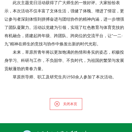
此次主题党日活动获得了广大师生的一致好评。大家纷纷表
示，本次活动不仅丰富了文体生活，强健了体魄、增进了情谊，更
让参与者深刻体悟到拼搏奋进与团结协作的精神内涵，进一步增强
了团队凝聚力。活动以党建为引领，实现了红色教育与体育竞技的
有机融合，搭建起跨年级、跨团队、跨岗位的交流平台，让“一二·
九”精神在师生的竞技与协作中焕发出新的时代光彩。
未来，草原所青年将以更加饱满的热情和务实的姿态，积极投
身学习、科研与工作，不负韶华、不负时代，为祖国的繁荣与发展
贡献蓬勃的青春力量。
草原所导师、职工及研究生共计50余人参加了本次活动。
关闭本页