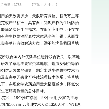
点击量：
3786
【字体：
大
中
小
】
利用的天敌资源少，天敌滞育调控、替代寄主等
规范或产品标准，具有自主知识产权的生物防治
不能满足实际生产需求。在田间应用中，还存在
地有害生物防治配套技术体系少等问题，从而导
及毒害草的有效解决方案，远不能满足我国草地
研究所联合国内外优势单位进行联合攻关，以草地
，研发了草地主要害虫草地螟、蝗虫及蚜虫等的
虫剂防治效果的研究，制定出以生物防控技术为
虫及毒害草无害化可持续治理技术体系，将草地
以下，实现化学农药施用量大幅度减少，降低农
原生态环境质量的总体目标。
示范区－18个推广旗县－58个应用乡镇”为主导
7950万亩，培训技术人员1350人次，实现总