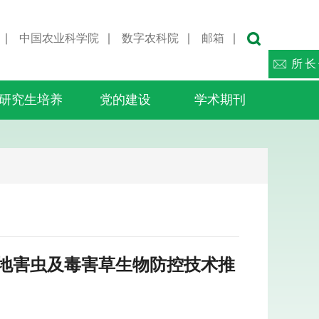
∣
中国农业科学院
∣
数字农科院
∣
邮箱
∣
所长
研究生培养
党的建设
学术期刊
地害虫及毒害草生物防控技术推