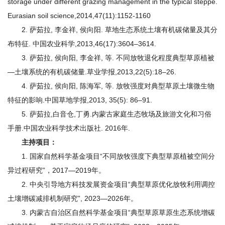
storage under different grazing management in the typical steppe.
研
Eurasian soil science,2014,47(11):1152-1160
究
2. 萨茹拉, 李金祥, 侯向阳. 草地生态系统土壤有机碳储量及其分
布特征. 中国农业科学,2013,46(17):3604–3614.
生
3. 萨茹拉, 侯向阳, 李金祥, 等. 不同放牧退化程度典型草原植被
培
—土壤系统的有机碳储量.草业学报,2013,22(5):18–26.
4. 萨茹拉, 侯向阳, 陈海军, 等. 放牧强度对典型草原土壤微生物
养
特征的影响.中国草地学报,2013, 35(5): 86–91.
党
5. 萨茹拉,白音仓,丁勇.内蒙古家庭生态牧场及旅游文化和习俗
手册.中国农业科学技术出版社. 2016年.
的
主持项目：
建
1. 国家自然科学基金项目“不同放牧强度下典型草原植被空间分
设
异过程研究”，2017—2019年。
2. 中央引导地方科技发展资金项目“
典型草原优化放牧利用调控
学
土壤增碳减排机制研究
”, 2023—2026年。
术
3. 内蒙古自治区自然科学基金项目“
典型草原草原生态系统增碳