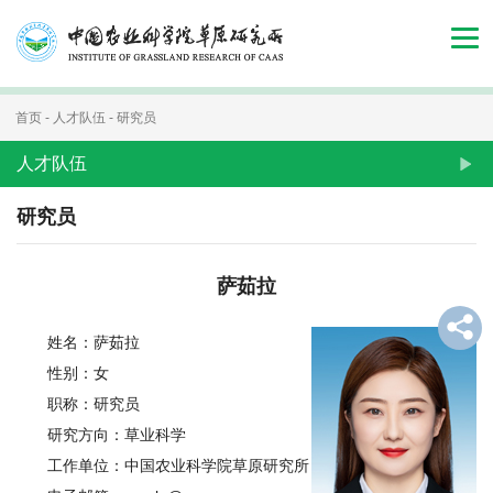
首
页
组
首页
-
人才队伍
-
研究员
织
人才队伍
机
研究员
构
萨茹拉
新
闻
姓名：萨茹拉
性别：女
动
职称：研究员
态
研究方向：草业科学
工作单位：中国农业科学院草原研究所
人