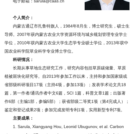
电子邮箱：sarula@caas.cn
才
个人简介：
队
内蒙古通辽市扎鲁特旗人，1984年8月生，博士研究生，硕士生
伍
导师。2007年获内蒙古农业大学资源环境与城乡规划管理专业学士
科
学位，2010年获内蒙古农业大学生态学专业硕士学位，2013年获中
国农业科学院草业科学专业博士学位。
学
科研情况：
研
长期从事草地生态研究工作，研究内容包括草原碳储量、草原
植被斑块化研究等。自2013年参加工作以来，主持和参加国家级或
究
省部级科研项目17项（主持4项，参加13项）；发表学术论文共18
合
篇，第一作者/通讯作者中文6篇，SCI 1篇，科普文章1篇；出版著
作6部（主编1部，参编5部）；获省部级二等奖1项（第4完成人）；
作
鉴定和登记成果2项；参加完成发明专利1项，实用新型专利7项。
交
主要成果：
1. Sarula, Xiangyang Hou, Leonid Ubugunov, et al. Carbon
流