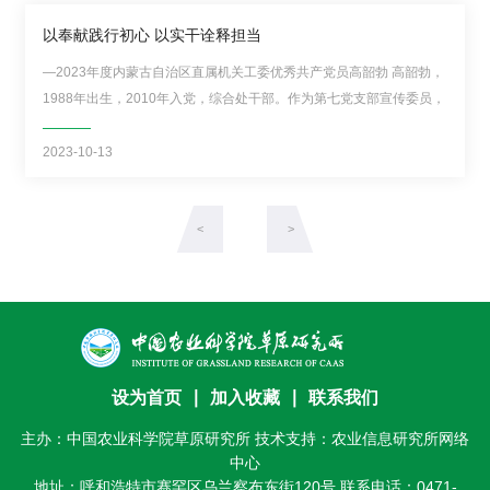
期
以奉献践行初心 以实干诠释担当
刊
—2023年度内蒙古自治区直属机关工委优秀共产党员高韶勃 高韶勃，
1988年出生，2010年入党，综合处干部。作为第七党支部宣传委员，
理想信念坚定、工作作风顽强、党性历练常抓不懈、主动担当毫不退
缩，各项工作扎实推进成效显著，得到了干部职工的普遍肯定。 积极
2023-10-13
投身抗疫前沿，有效保障所区正常运转 ...
<
>
设为首页
∣
加入收藏
∣
联系我们
主办：中国农业科学院草原研究所 技术支持：农业信息研究所网络
中心
地址：呼和浩特市赛罕区乌兰察布东街120号 联系电话：0471-