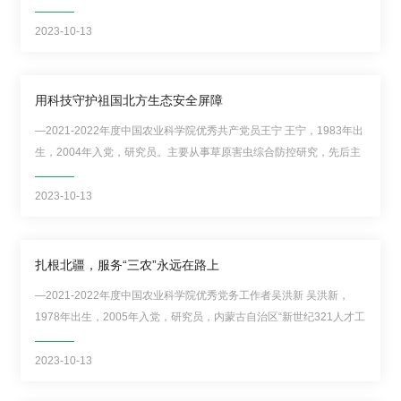
来，支部以“扎根基层助青年 砥砺前行铸堡垒”为宗旨，引领新时代草
研
牧业科技青年扎根草原、服务“三农三牧”，以青春之我、担时代之责，
2023-10-13
究
为农业强国建设、农业农村现代化贡献青...
生
用科技守护祖国北方生态安全屏障
培
—2021-2022年度中国农业科学院优秀共产党员王宁 王宁，1983年出
生，2004年入党，研究员。主要从事草原害虫综合防控研究，先后主
养
持和承担国家重点研发计划等各类项目16项，发表论文50余篇，获农
党
牧业丰收奖2项、省部级科技进步奖3项。 凝心聚力，打造一流科研团
2023-10-13
队 作为团队执行首席，开...
的
扎根北疆，服务“三农”永远在路上
建
—2021-2022年度中国农业科学院优秀党务工作者吴洪新 吴洪新，
设
1978年出生，2005年入党，研究员，内蒙古自治区“新世纪321人才工
学
程”二层次人才,现任草原研究所分析测试中心主任。主要从事牧草资源
开发利用与农草畜产品品质评价研究，主持各类科研项目30余项，发
2023-10-13
术
表研究论文50余篇，其中SC...