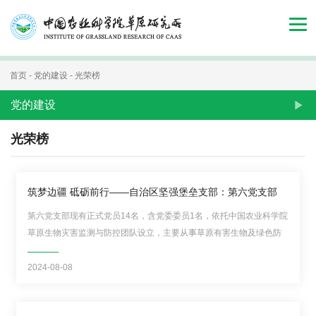
首
页
组
首页
-
党的建设
-
光荣榜
织
党的建设
机
光荣榜
构
新
筑梦边疆 砥砺前行——自治区坚强堡垒支部：第六党支部
第六党支部现有正式党员14名，含党委委员1名，依托中国农业科学院
闻
草原生物灾害监测与防控团队设立，主要从事草原有害生物及绿色防
动
控科研工作。支部坚持以习近平新时代中国特色社会主义思想为指
导，坚决铸牢中华民族共同体意识，围绕主责主业，勇创佳绩，充分
2024-08-08
态
发挥战斗堡垒作用和党员先锋模范作用。立足草原生物灾害监测与...
人