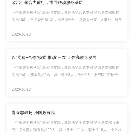
政治引领合力前行，协同联动服务基层
才
—中国农业科学院“四强”党支部：草原所第八党支部 第八党支部现有
队
党员18名，含党委委员1名，涉及综合处、党委办公室、人事处、财务
管理处、北方中心管理办公室5个职能部门。 坚持理论武装头脑。以习
伍
近平新时代中国特色社会主义思想为指引，深刻领会“两个确立”的决定
2023-10-13
性意义，增强“四个意识”、坚定“四个...
科
学
以“党建+合作”模式 推动“三农”工作高质量发展
研
—中国农业科学院“四强”党支部：草原所第四党支部 第四党支部现有
党员14名，预备党员2名，其中博士3人，硕士9人。支部以“党建+合
究
作”模式，依托技术平台力量和人才集聚优势，扎根内蒙古助力乡村全
面振兴、推动“三农三牧”工作高质量发展取得良好成效，有力推进了党
2023-10-13
合
建与业务互融互促、深度融合。 突出技...
作
青春志昂扬 强国必有我
交
—中国农业科学院“四强”党支部：草原所第十党支部 第十党支部（研
流
究生党支部）现有党员29人，其中博士生11人，硕士生18人。成立以