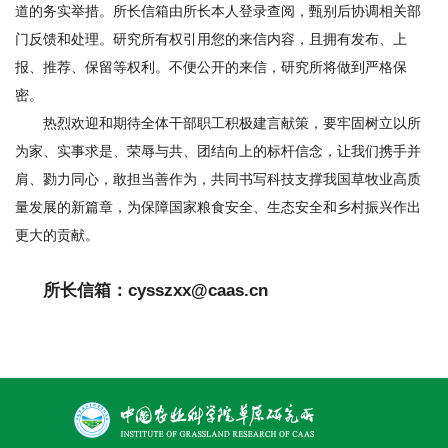
道的务实举措。所长信箱由所长本人登录查阅，甄别后协调相关部
研
门反馈和处理。研究所有权引用您的来信内容，且拥有发布、上
究
报、推荐、保留等权利。不便公开的来信，研究所将做到严格保
密。
生
热烈欢迎和期待全体干部职工积极建言献策，要牢固树立以所
培
为家、实事求是、荣辱与共、团结向上的标杆信念，让我们携手并
养
肩、勠力同心，敢担当善作为，共同书写科技支撑我国草牧业高质
量发展的新篇章，为保障国家粮食安全、生态安全和乡村振兴作出
党
更大的贡献。
的
所长信箱：cysszxx@caas.cn
建
设
学
术