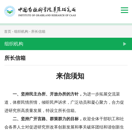
首
页
组
首页
-
组织机构
-
所长信箱
织
组织机构
机
所长信箱
构
来信须知
新
闻
一、坚持民主办所、开放办所的方针
，
为进一步拓展交流渠
道，体察民情所情，倾听民声诉求，广泛动员和凝心聚力，合力促
动
进研究所高质量发展，特设立所长信箱。
态
二、坚持广开言路、群策群力的目标
，
欢迎全体干部职工和社
人
会各界人士对促进研究所改革创新发展和事关破坏团结和谐创新生