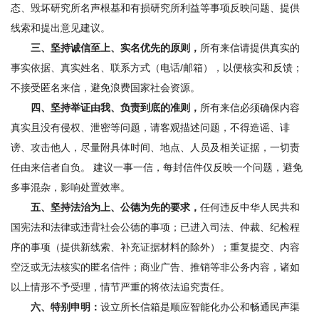
态、毁坏研究所名声根基和有损研究所利益等事项反映问题、提供
才
线索和提出意见建议。
队
三、坚持诚信至上、实名优先的原则
，
所有来信请提供真实的
事实依据、真实姓名、联系方式（电话/邮箱），以便核实和反馈；
伍
不接受匿名来信，避免浪费国家社会资源。
科
四、坚持举证由我、负责到底的准则
，
所有来信必须确保内容
真实且没有侵权、泄密等问题，请客观描述问题，不得造谣、诽
学
谤、攻击他人，尽量附具体时间、地点、人员及相关证据，一切责
研
任由来信者自负。 建议一事一信，每封信件仅反映一个问题，避免
究
多事混杂，影响处置效率。
五、坚持法治为上、公德为先的要求，
任何违反中华人民共和
合
国宪法和法律或违背社会公德的事项；已进入司法、仲裁、纪检程
作
序的事项（提供新线索、补充证据材料的除外）；重复提交、内容
空泛或无法核实的匿名信件；商业广告、推销等非公务内容，诸如
交
以上情形不予受理，情节严重的将依法追究责任。
流
六、特别申明：
设立所长信箱是顺应智能化办公和畅通民声渠