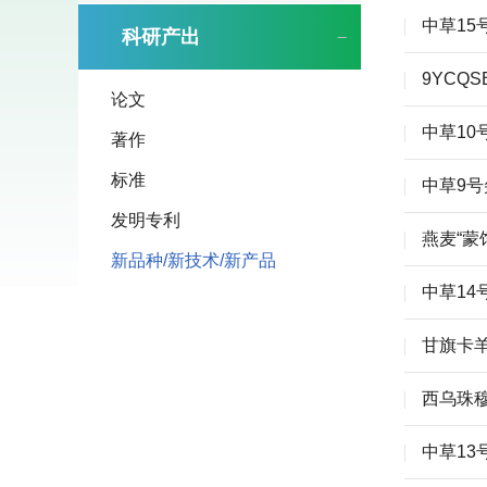
中草15
科研产出
9YCQ
论文
中草10
著作
标准
中草9
发明专利
燕麦“蒙
新品种/新技术/新产品
中草14
甘旗卡
西乌珠
中草13