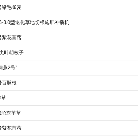
号缘毛雀麦
SB-3.0型退化草地切根施肥补播机
号紫花苜蓿
号尖叶胡枝子
饲燕2号”
号百脉根
羊草
穆沁旗羊草
号紫花苜蓿