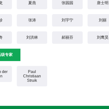
龙
夏燕
张园园
唐士明
珍
张涛
刘宇宁
刘丽
奇
刘洪林
郝丽芬
刘鹰昊
高级专家
 der
Paul
en
Christiaan
Struik