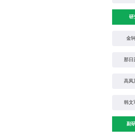
研
金
那日
高凤
韩文
副