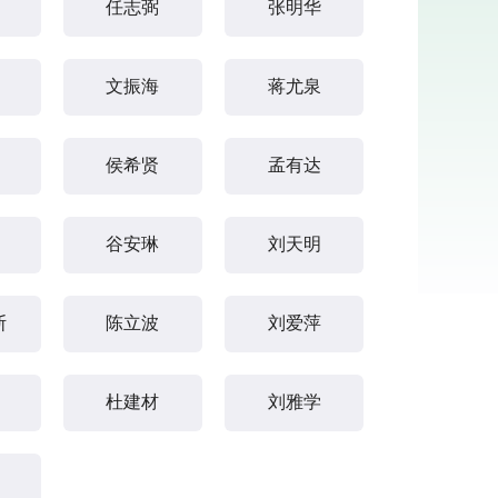
任志弼
张明华
文振海
蒋尤泉
侯希贤
孟有达
谷安琳
刘天明
斯
陈立波
刘爱萍
杜建材
刘雅学