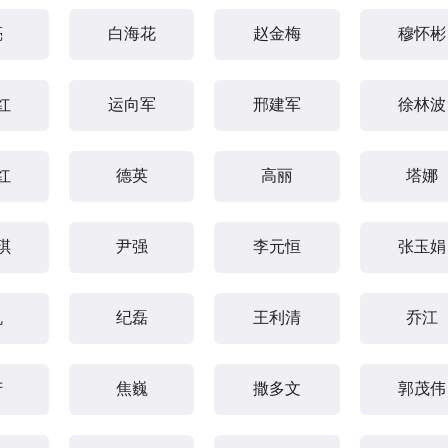
亮
白海花
赵金梅
穆怀彬
红
运向军
邢建军
徐林波
红
德英
高丽
塔娜
琪
尹强
李元恒
张玉娟
帆
纪磊
王利清
乔江
芳
焦巍
撒多文
郭茂伟