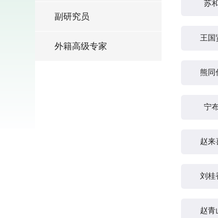
苏
副研究员
王国
外籍高级专家
熊同
宁
赵来
刘桂
赵青