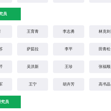
究员
轲
王育青
李志勇
林克剑
苏
萨茹拉
李平
田青松
芹
吴洪新
王珍
张福顺
军
王宁
胡卉芳
高书晶
研究员