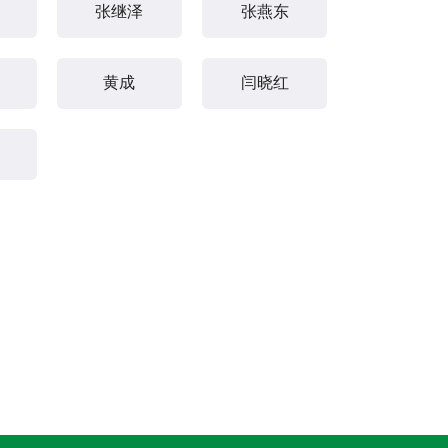
张继泽
张燕东
黄成
闫晓红