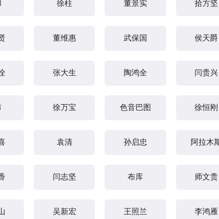
和
徐柱
董景实
拾方坚
贤
董维惠
武保国
侯天爵
佺
张大生
陶鸿全
闫贵兴
布
徐万宝
色音巴图
徐恒刚
喜
袁清
孙启忠
阿拉木
香
闫志坚
布库
师文贵
山
吴新宏
王照兰
李鸿雁