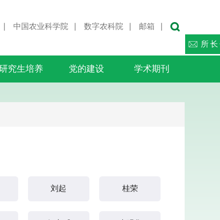
∣
中国农业科学院
∣
数字农科院
∣
邮箱
∣
所长
研究生培养
党的建设
学术期刊
刘起
桂荣