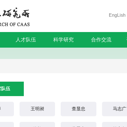
EngLish
人才队伍
科学研究
合作交流
家队伍
博
王明昶
查显忠
马志广