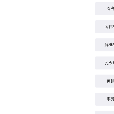
春
闫伟
解继
孔令
黄
李