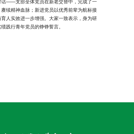
对话——支部全体党员在新老交替中，完成了一
，赓续精神血脉；新进党员以优秀前辈为航标接
与育人实效进一步增强。大家一致表示，身为研
实绩践行青年党员的铮铮誓言。