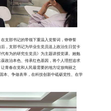
，在支部书记的带领下重温入党誓词，铮铮誓
随后，支部书记为毕业生党员送上政治生日贺卡
时代有为的研究生党员》为主题讲授党课。她勉
永葆政治本色、传承红色基因，将个人理想追求
，让青春在党和人民最需要的地方绽放绚丽之
基固本、争做表率，在科技创新中砥砺党性、在学