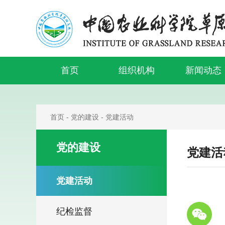
首页
组织机构
新闻动态
首页
-
党的建设
-
党建活动
党的建设
党建活
党建活动
纪检监督