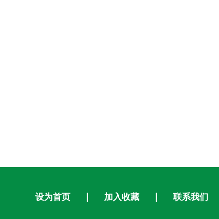
设为首页
∣
加入收藏
∣
联系我们