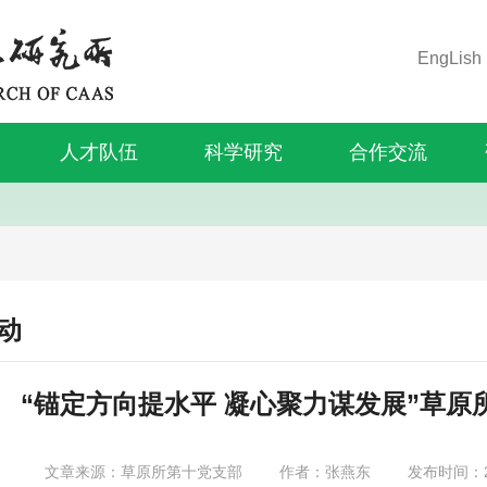
EngLish
人才队伍
科学研究
合作交流
动
“锚定方向提水平 凝心聚力谋发展”草
文章来源：草原所第十党支部
作者：张燕东
发布时间：20