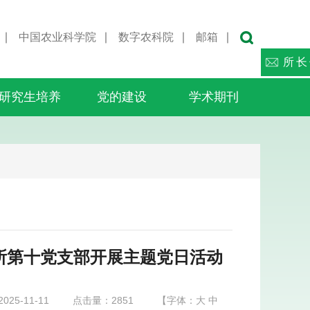
∣
中国农业科学院
∣
数字农科院
∣
邮箱
∣
所长
研究生培养
党的建设
学术期刊
原所第十党支部开展主题党日活动
25-11-11
点击量：
2851
【字体：
大
中