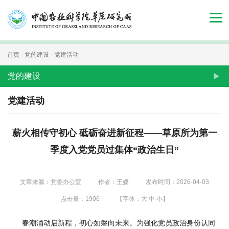
首
页
组
首页
-
党的建设
-
党建活动
织
党的建设
机
党建活动
构
薪火相传守初心 砥砺奋进新征程——草原所为第一
新
季度入党党员过集体“政治生日”
闻
动
文章来源：党委办公室
作者：王媛
发布时间：2026-04-03
态
点击量：
1906
【字体：
大
中
小
】
人
春潮涌动启新程，初心如磐向未来。为强化党员政治身份认同