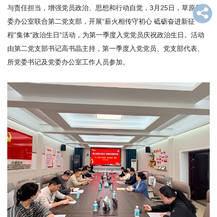
与责任担当，增强党员政治、思想和行动自觉，3月25日，草原所党
才
委办公室联合第二党支部，开展“薪火相传守初心 砥砺奋进新征
队
程”集体“政治生日”活动，为第一季度入党党员庆祝政治生日。活动
由第二党支部书记高书晶主持，第一季度入党党员、党支部代表、
伍
所党委书记及党委办公室工作人员参加。
科
学
研
究
合
作
交
流