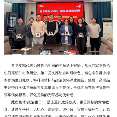
期
刊
各党支部代表为过政治生日的党员送上寄语，党员们写下政治
生日愿望并封存留念。第二党支部结合科研特色，精心准备昆虫标
本作为生日礼物，将科研情怀与政治关怀深度融合。随后，高书晶
书记带领全体党员面向党旗重温入党誓词，全体党员在庄严宣誓中
筑牢信仰根基，强化党员的光荣感与使命感。
此次集体“政治生日”，是庄重的政治仪式，更是深刻的党性教
育。通过学榜样、忆初心、送寄语、许心愿、宣誓言等环节，让党
员们接受思想洗礼与政治淬炼。大家纷纷表示，将以此次活动为新