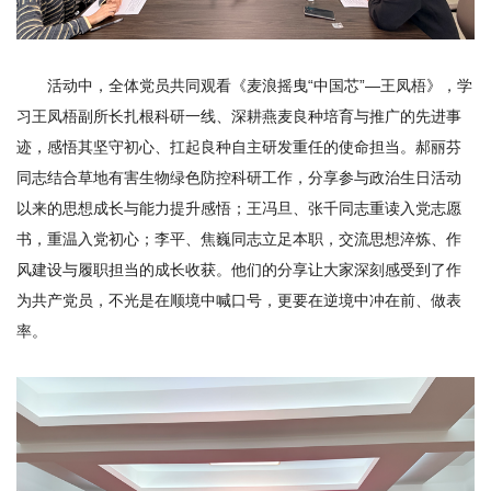
研
究
活动中，全体党员共同观看《麦浪摇曳“中国芯”—王凤梧》，学
生
习王凤梧副所长扎根科研一线、深耕燕麦良种培育与推广的先进事
迹，感悟其坚守初心、扛起良种自主研发重任的使命担当。郝丽芬
培
同志结合草地有害生物绿色防控科研工作，分享参与政治生日活动
养
以来的思想成长与能力提升感悟；王冯旦、张千同志重读入党志愿
党
书，重温入党初心；李平、焦巍同志立足本职，交流思想淬炼、作
风建设与履职担当的成长收获。他们的分享让大家深刻感受到了作
的
为共产党员，不光是在顺境中喊口号，更要在逆境中冲在前、做表
建
率。
设
学
术