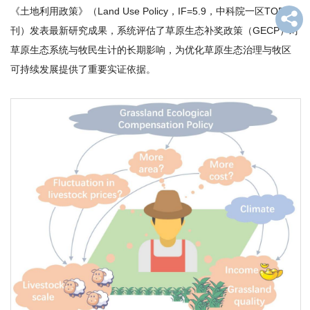
《土地利用政策》（Land Use Policy，IF=5.9，中科院一区TOP期
才
刊）发表最新研究成果，系统评估了草原生态补奖政策（GECP）对
队
草原生态系统与牧民生计的长期影响，为优化草原生态治理与牧区
可持续发展提供了重要实证依据。
伍
科
学
研
究
合
作
交
流