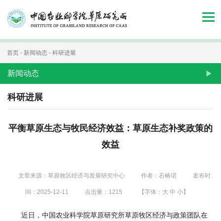
首
页
组
首页
-
新闻动态
-
科研进展
织
新闻动态
机
科研进展
构
平衡草原生态与牧民经济效益：草原生态补奖政策的
新
效益
闻
动
文章来源：草原牧区经济与发展研究中心
作者：石椿珺
发布时
态
间：2025-12-11
点击量：
1215
【字体：
大
中
小
】
人
近日，中国农业科学院草原研究所草原牧区经济与政策团队在