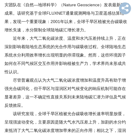
灾团队在《自然—地球科学》（Nature Geoscience）发表最新研究
才
成果。该研究基于全球FLUXNET通量观测网络与卫星遥感估算结
队
果，发现一个重要现象：2001年以来，全球干旱区植被光合碳吸收
增长失速，水分限制全球陆地碳汇增长潜力。
伍
近年来，大气二氧化碳浓度、温度和水汽压差持续上升，正在
科
深刻影响着陆地生态系统的光合作用与碳吸收过程。全球陆地生态
学
系统水分利用效率增长出现明显的停滞现象。然而，这些环境因子
如何在不同气候区交互作用并影响植被生产力，学术界尚未形成共
研
性认识。
究
尽管普遍观点认为大气二氧化碳浓度增加和温度升高有助于增
强光合碳同化，但干旱区与湿润区对气候变化的响应机制可能存在
合
显著差异，这一不确定性直接关系到未来陆地碳汇潜力评估及气候
作
反馈效应。
该研究发现，全球干旱区植被光合碳吸收增长速率明显放缓，
交
呈现强波动变化，主要原因是随大气水汽压差上升，加剧的水分约
流
束抵消了大气二氧化碳浓度增加带来的正向作用；相比之下，湿润