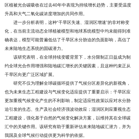
研
区植被光合碳吸收在过去40年中表现为持续增长趋势，主要受温度
升高和大气二氧化碳浓度增加的共同作用。
究
进一步分析表明，这种“干旱区失速、湿润区增速”的非对称变
生
化，在当前主流动态全球植被模型和地球系统模型中均未能得到准
确表达，模型可能普遍低估了干旱区水分胁迫的负面影响，高估了
培
未来陆地生态系统的固碳潜力。
养
该研究表明，在全球持续变暖背景下，水分限制正日益成为制
约全球光合作用增强和陆地碳汇增长的关键因素，且这种约束正从
党
干旱区向更广泛区域扩展。
的
研究不仅为理解全球碳循环提供了气候分区差异化的新视角，
也为未来生态工程建设与气候变化适应提供了重要启示：干旱区应
建
更加重视气候变化产生的不利影响，制定适应性政策以应对水分胁
设
迫引发的生态、生产及社会经济强波动效应；湿润区则应重视生态
学
工程建设，强化基于自然的气候变化解决方案，以维持其在全球碳
汇中的关键作用。该研究有助于重新评估未来陆地碳汇潜力，并为
术
我国及全球气候行动提供更为科学的依据。