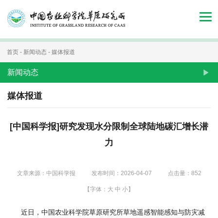
首
页
组
首页
-
新闻动态
-
媒体报道
织
新闻动态
机
媒体报道
构
[中国科学报]研究发现水分限制全球陆地碳汇增长潜
新
力
闻
动
文章来源：中国科学报
发布时间：2026-04-07
点击量：
852
态
【字体：
大
中
小
】
人
近日，中国农业科学院草原研究所草地遥感智能感知与防灾减