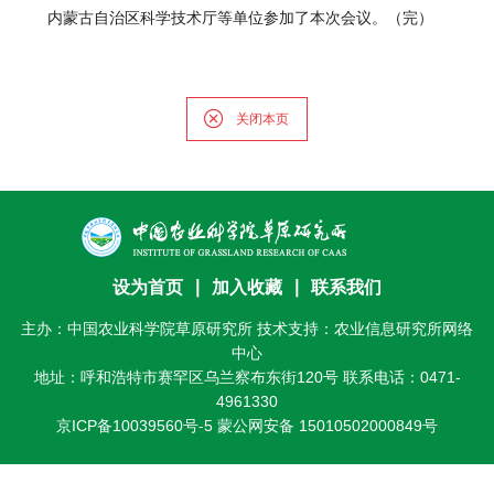
研
内蒙古自治区科学技术厅等单位参加了本次会议。（完）
究
生
关闭本页
培
养
党
的
设为首页
∣
加入收藏
∣
联系我们
建
主办：中国农业科学院草原研究所 技术支持：农业信息研究所网络
中心
设
地址：呼和浩特市赛罕区乌兰察布东街120号 联系电话：0471-
4961330
学
京ICP备10039560号-5
蒙公网安备 15010502000849号
术