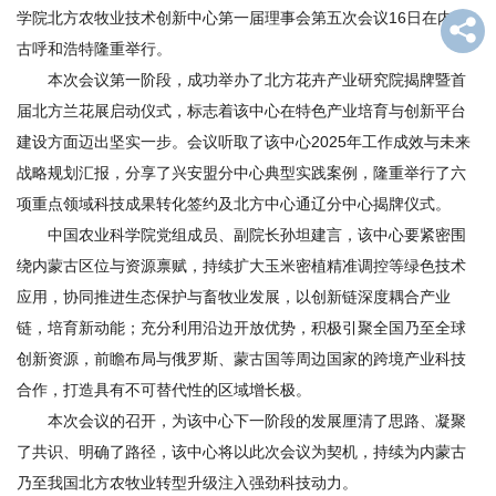
学院北方农牧业技术创新中心第一届理事会第五次会议16日在内蒙
才
古呼和浩特隆重举行。
队
本次会议第一阶段，成功举办了北方花卉产业研究院揭牌暨首
届北方兰花展启动仪式，标志着该中心在特色产业培育与创新平台
伍
建设方面迈出坚实一步。会议听取了该中心2025年工作成效与未来
科
战略规划汇报，分享了兴安盟分中心典型实践案例，隆重举行了六
学
项重点领域科技成果转化签约及北方中心通辽分中心揭牌仪式。
中国农业科学院党组成员、副院长孙坦建言，该中心要紧密围
研
绕内蒙古区位与资源禀赋，持续扩大玉米密植精准调控等绿色技术
究
应用，协同推进生态保护与畜牧业发展，以创新链深度耦合产业
链，培育新动能；充分利用沿边开放优势，积极引聚全国乃至全球
合
创新资源，前瞻布局与俄罗斯、蒙古国等周边国家的跨境产业科技
作
合作，打造具有不可替代性的区域增长极。
本次会议的召开，为该中心下一阶段的发展厘清了思路、凝聚
交
了共识、明确了路径，该中心将以此次会议为契机，持续为内蒙古
流
乃至我国北方农牧业转型升级注入强劲科技动力。