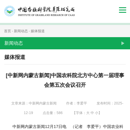
首
页
组
首页
-
新闻动态
-
媒体报道
织
新闻动态
机
媒体报道
构
[中新网内蒙古新闻]中国农科院北方中心第一届理事
新
会第五次会议召开
闻
动
文章来源：中新网内蒙古新闻
作者：李爱平
发布时间：2025-
态
12-19
点击量：
586
【字体：
大
中
小
】
人
中新网内蒙古新闻12月17日电 （记者 李爱平）中国农业科