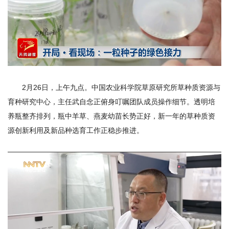
研
究
生
培
2月26日，上午九点。中国农业科学院草原研究所草种质资源与
养
育种研究中心，主任武自念正俯身叮嘱团队成员操作细节。透明培
党
养瓶整齐排列，瓶中羊草、燕麦幼苗长势正好，新一年的草种质资
源创新利用及新品种选育工作正稳步推进。
的
建
设
学
术