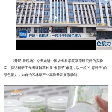
才
队
Play
伍
科
Video
学
研
《开局·看现场》今天走进中国农业科学院草原研究所的实验
究
室，探访科研工作者破解草种业“卡脖子”难题，以一粒“生态种子”的
绿色接力，为自治区林草产业高质量发展添动能。
合
作
交
流