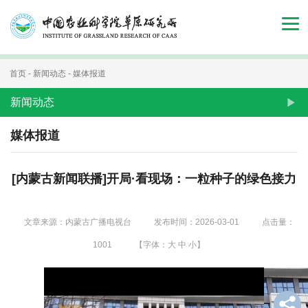
首
页
组
首页
-
新闻动态
-
媒体报道
织
新闻动态
机
媒体报道
构
[内蒙古新闻联播]开局·看现场：一粒种子的绿色接力
新
闻
文章来源：内蒙古广播电视台
发布时间：2026-03-01
点击量：
动
1001
【字体：
大
中
小
】
态
人