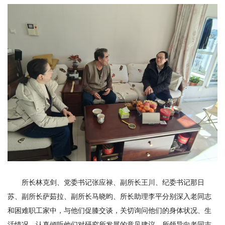
研
究
生
培
养
党
的
建
设
所长林克剑、党委书记张应禄、副所长王川、纪委书记那日
学
苏、副所长萨茹拉、副所长马晓昀、所长助理李平分别深入老同志
术
和困难职工家中，与他们促膝交谈，关切询问他们的身体状况、生
活情况，认真倾听他们对研究所发展的意见建议。所领导向老同志