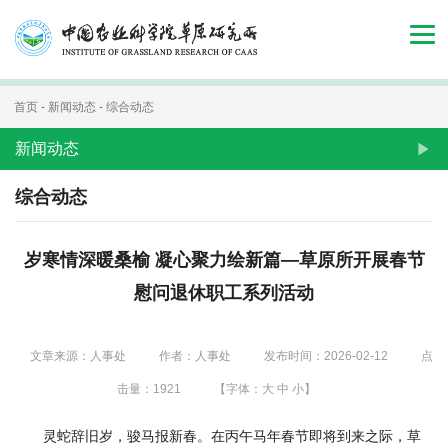
首
页
组
首页
-
新闻动态
-
综合动态
织
新闻动态
机
综合动态
构
岁寒情深暖桑榆 凝心聚力绘新篇—草原所开展春节
新
慰问退休职工系列活动
闻
动
文章来源：人事处
作者：人事处
发布时间：2026-02-12
点
态
击量：
1921
【字体：
大
中
小
】
人
灵蛇辞旧岁，骏马报新春。在丙午马年春节即将到来之际，草