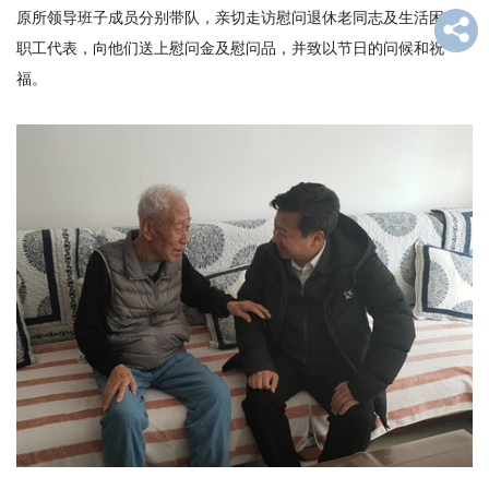
原所领导班子成员分别带队，亲切走访慰问退休老同志及生活困难
才
职工代表，向他们送上慰问金及慰问品，并致以节日的问候和祝
队
福。
伍
科
学
研
究
合
作
交
流