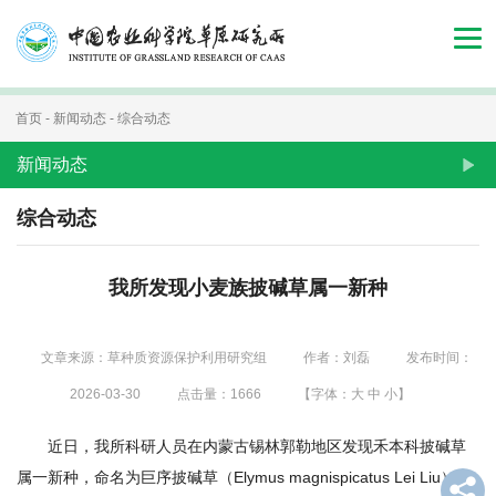
首
页
组
首页
-
新闻动态
-
综合动态
织
新闻动态
机
综合动态
构
我所发现小麦族披碱草属一新种
新
闻
文章来源：草种质资源保护利用研究组
作者：刘磊
发布时间：
动
2026-03-30
点击量：
1666
【字体：
大
中
小
】
态
近日，我所科研人员在内蒙古锡林郭勒地区发现禾本科披碱草
人
属一新种，命名为巨序披碱草（Elymus magnispicatus Lei Liu）。