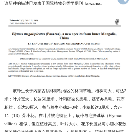
该新种的描述已发表于国际植物分类学期刊 Taiwania。
才
队
伍
科
学
研
究
合
该种生长于内蒙古锡林郭勒地区的林间草地。植株高大，可达2
米；叶片宽大，长达50厘米，叶鞘密被长柔毛，茎节亦具毛。花序
作
粗壮，长达30厘米，每节着生小穗2–3枚，小穗长达3厘米，含7–
交
11（13）朵小花。在叶片被毛特征上，该种与毛披碱草（Elymus
villifer）相似，但在植株高度、叶片大小、花序长度及每小穗小花数
流
等关键分类性状上存在显著差异。在植株形态上，该种与肥披碱草