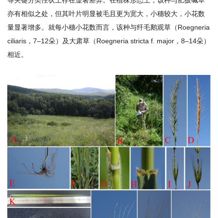
研
亦有相似之处，但其叶片明显被毛且更为宽大，小穗较大，小花数
量显著增多。就每小穗小花数而言，该种与纤毛鹅观草（Roegneria
究
ciliaris，7–12朵）及大肃草（Roegneria stricta f. major，8–14朵）
生
相近。
培
养
党
的
建
设
学
术