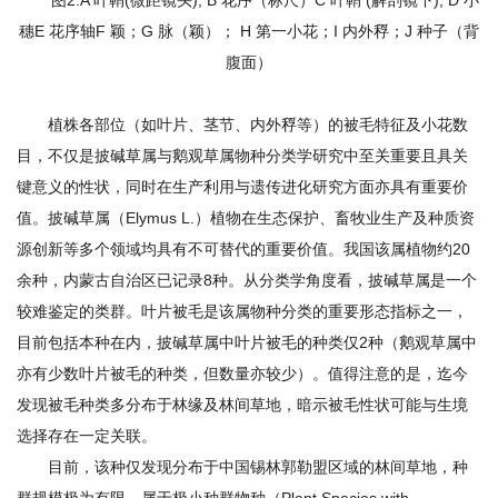
图2.A 叶鞘(微距镜头); B 花序（标尺）C 叶鞘 (解剖镜下); D 小
穗E 花序轴F 颖；G 脉（颖）； H 第一小花；I 内外稃；J 种子（背
腹面）
植株各部位（如叶片、茎节、内外稃等）的被毛特征及小花数
目，不仅是披碱草属与鹅观草属物种分类学研究中至关重要且具关
键意义的性状，同时在生产利用与遗传进化研究方面亦具有重要价
值。披碱草属（Elymus L.）植物在生态保护、畜牧业生产及种质资
源创新等多个领域均具有不可替代的重要价值。我国该属植物约20
余种，内蒙古自治区已记录8种。从分类学角度看，披碱草属是一个
较难鉴定的类群。叶片被毛是该属物种分类的重要形态指标之一，
目前包括本种在内，披碱草属中叶片被毛的种类仅2种（鹅观草属中
亦有少数叶片被毛的种类，但数量亦较少）。值得注意的是，迄今
发现被毛种类多分布于林缘及林间草地，暗示被毛性状可能与生境
选择存在一定关联。
目前，该种仅发现分布于中国锡林郭勒盟区域的林间草地，种