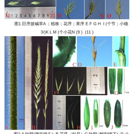
期
刊
图1.巨序披碱草A ；植株；花序；果序 E F G H I (个节；小穗
3/)K L M (个小花N (9 ) (11 )