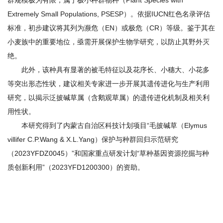
群规模极为有限，属于极小种群物种（Plant Species with
Extremely Small Populations, PSESP）。依据IUCN红色名录评估
标准，初步建议将其列为濒危（EN）或极危（CR）等级。鉴于其在
小麦族中的重要地位，亟需开展保护生物学研究，以防止其野外灭
绝。
此外，该种具有显著的被毛特征以及花序长、小穗大、小花多
等突出形态性状，建议相关专家进一步开展其遗传进化与生产利用
研究，以揭示泛披碱草属（含鹅观草属）的遗传进化机制及相关利
用性状。
本研究得到了内蒙古自治区科技计划项目“毛披碱草（Elymus
villifer C.P.Wang & X.L.Yang）保护与种群回归示范研究
（2023YFDZ0045）”和国家重点研发计划“草种基因资源挖掘与种
质创新利用”（2023YFD1200300）的资助。