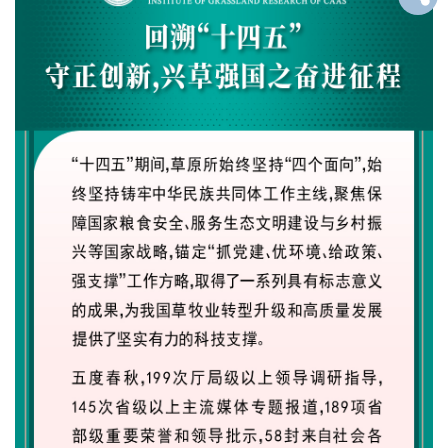
才
队
伍
科
学
研
究
合
作
交
流