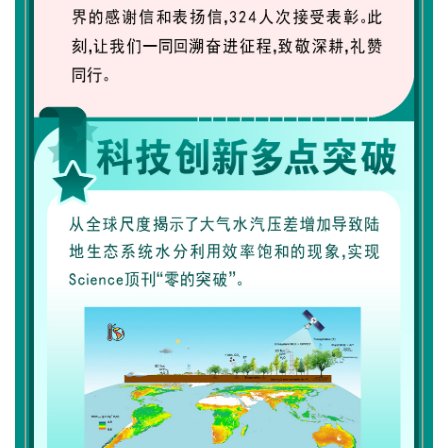
研
究
生
培
养
党
的
建
设
学
术