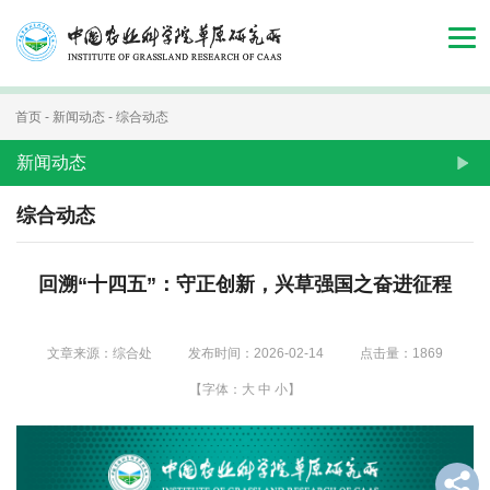
首
页
组
首页
-
新闻动态
-
综合动态
织
新闻动态
机
综合动态
构
回溯“十四五”：守正创新，兴草强国之奋进征程
新
闻
文章来源：综合处
发布时间：2026-02-14
点击量：
1869
动
【字体：
大
中
小
】
态
人