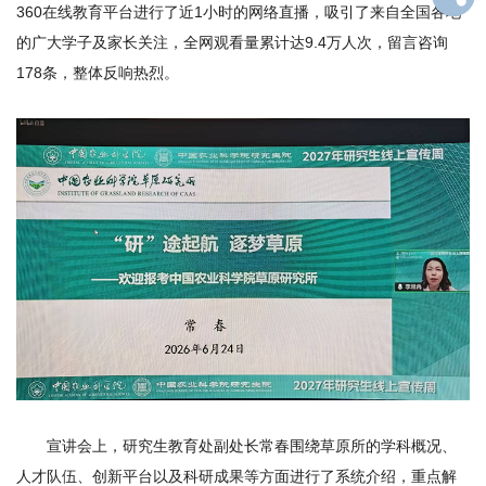
360在线教育平台进行了近1小时的网络直播，吸引了来自全国各地
才
的广大学子及家长关注，全网观看量累计达9.4万人次，留言咨询
队
178条，整体反响热烈。
伍
科
学
研
究
合
作
交
宣讲会上，研究生教育处副处长常春围绕草原所的学科概况、
流
人才队伍、创新平台以及科研成果等方面进行了系统介绍，重点解