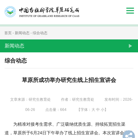
首
页
组
首页
-
新闻动态
-
综合动态
织
新闻动态
机
综合动态
构
草原所成功举办研究生线上招生宣讲会
新
闻
文章来源：研究生教育处
作者：研究生教育处
发布时间：2026-
动
06-26
点击量：
664
【字体：
大
中
小
】
态
为精准对接考生需求、广泛吸纳优质生源、持续拓宽招生渠
人
道，草原所于6月24日下午举办了线上招生宣讲会。本次宣讲会通过