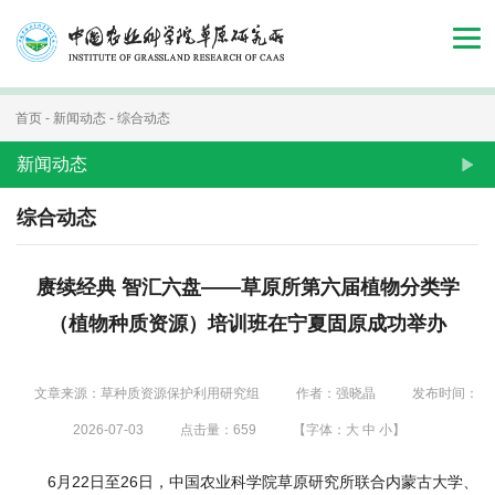
首
页
组
首页
-
新闻动态
-
综合动态
织
新闻动态
机
综合动态
构
赓续经典 智汇六盘——草原所第六届植物分类学
新
（植物种质资源）培训班在宁夏固原成功举办
闻
动
文章来源：草种质资源保护利用研究组
作者：强晓晶
发布时间：
态
2026-07-03
点击量：
659
【字体：
大
中
小
】
人
6月22日至26日，中国农业科学院草原研究所联合内蒙古大学、