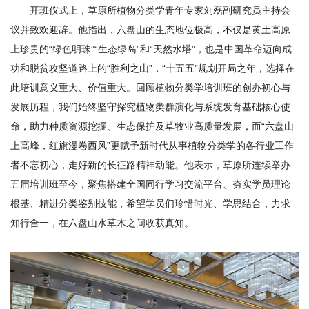
开班仪式上，草原所植物分类学青年专家刘磊副研究员主持会
研
议并致欢迎辞。他指出，六盘山的生态地位极高，不仅是黄土高原
究
上珍贵的“绿色明珠”“生态绿岛”和“天然水塔”，也是中国革命迈向成
生
功和脱贫攻坚道路上的“胜利之山”，“十五五”规划开局之年，选择在
此培训意义重大、价值重大。回顾植物分类学培训班的创办初心与
培
发展历程，我们始终坚守探究植物类群演化与系统发育基础核心使
养
命，助力种质资源挖掘、生态保护及草牧业高质量发展，而“六盘山
上高峰，红旗漫卷西风”更赋予新时代从事植物分类学的各行业工作
党
者不忘初心，走好新的长征路精神动能。他表示，草原所连续举办
的
五届培训班至今，聚焦搭建全国同行学习交流平台、夯实学员理论
根基、精进分类鉴别技能，希望学员们珍惜时光、学思结合，力求
建
知行合一，在六盘山水草木之间收获真知。
设
学
术