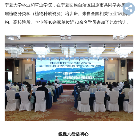
宁夏大学林业和草业学院，在宁夏回族自治区固原市共同举办第六
才
届植物分类学（植物种质资源）培训班。来自全国相关行业管理机
队
构、高校院所、企业等40余家单位近70余名学员参加了此次培训。
伍
科
学
研
究
合
作
交
流
巍巍六盘话初心