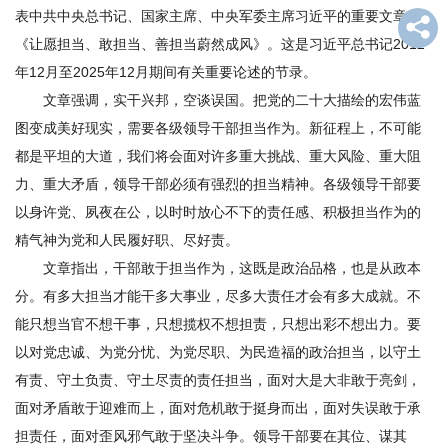
表中共中央总书记、国家主席、中央军委主席习近平的重要文章
才
《让愿担当、敢担当、善担当蔚然成风》。这是习近平总书记2012
队
年12月至2025年12月期间有关重要论述的节录。
文章强调，实干兴邦，空谈误国。把党的二十大描绘的宏伟蓝
伍
图变成美好现实，需要各级领导干部担当作为。新征程上，不可能
科
都是平坦的大道，我们将会面对许多重大挑战、重大风险、重大阻
学
力、重大矛盾，领导干部必须有强烈的担当精神。各级领导干部要
以身许党、夙夜在公，以时时放心不下的责任感、积极担当作为的
研
精气神为党和人民履好职、尽好责。
究
文章指出，干部敢于担当作为，这既是政治品格，也是从政本
分。有多大担当才能干多大事业，尽多大责任才会有多大成就。不
合
能只想当官不想干事，只想揽权不想担责，只想出彩不想出力。要
作
以对党忠诚、为党分忧、为党尽职、为民造福的政治担当，以守土
有责、守土负责、守土尽责的责任担当，面对大是大非敢于亮剑，
交
面对矛盾敢于迎难而上，面对危机敢于挺身而出，面对失误敢于承
流
担责任，面对歪风邪气敢于坚决斗争。领导干部要在其位、谋其