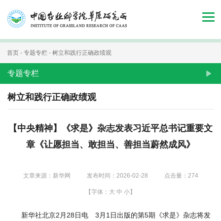
首
页
组
首页
-
专题专栏
-
树立和践行正确政绩观
织
专题专栏
机
树立和践行正确政绩观
构
【中央精神】《求是》杂志发表习近平总书记重要文
新
章《让愿担当、敢担当、善担当蔚然成风》
闻
动
文章来源：新华网
发布时间：2026-02-28
点击量：
274
态
【字体：
大
中
小
】
人
新华社北京2月28日电 3月1日出版的第5期《求是》杂志将发