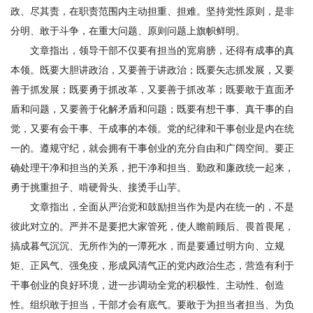
研
政、尽其责，在职责范围内主动担重、担难。坚持党性原则，是非
分明、敢于斗争，在重大问题、原则问题上旗帜鲜明。
究
文章指出，领导干部不仅要有担当的宽肩膀，还得有成事的真
生
本领。既要大胆讲政治，又要善于讲政治；既要矢志抓发展，又要
善于抓发展；既要勇于抓改革，又要善于抓改革；既要敢于直面矛
培
盾和问题，又要善于化解矛盾和问题；既要有想干事、真干事的自
养
觉，又要有会干事、干成事的本领。党的纪律和干事创业是内在统
一的。遵规守纪，就会拥有干事创业的充分自由和广阔空间。要正
党
确处理干净和担当的关系，把干净和担当、勤政和廉政统一起来，
的
勇于挑重担子、啃硬骨头、接烫手山芋。
文章指出，全面从严治党和鼓励担当作为是内在统一的，不是
建
彼此对立的。严并不是要把大家管死，使人瞻前顾后、畏首畏尾，
设
搞成暮气沉沉、无所作为的一潭死水，而是要通过明方向、立规
学
矩、正风气、强免疫，形成风清气正的党内政治生态，营造有利于
干事创业的良好环境，进一步调动全党的积极性、主动性、创造
术
性。组织敢于担当，干部才会有底气。要敢于为担当者担当、为负