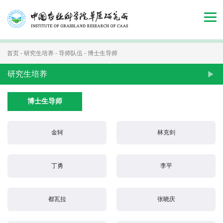
首
页
组
首页
-
研究生培养
-
导师队伍
-
博士生导师
织
研究生培养
机
博士生导师
构
金轲
林克剑
新
闻
丁勇
李平
动
态
都瓦拉
张晓庆
人