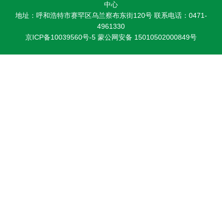
中心
研
地址：呼和浩特市赛罕区乌兰察布东街120号 联系电话：0471-
4961330
究
京ICP备10039560号-5
蒙公网安备 15010502000849号
生
培
养
党
的
建
设
学
术