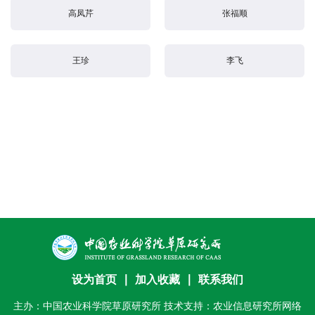
高凤芹
张福顺
才
队
王珍
李飞
伍
科
学
研
究
合
作
交
设为首页
∣
加入收藏
∣
联系我们
流
主办：中国农业科学院草原研究所 技术支持：农业信息研究所网络