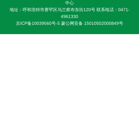
中心
研
地址：呼和浩特市赛罕区乌兰察布东街120号 联系电话：0471-
4961330
究
京ICP备10039560号-5
蒙公网安备 15010502000849号
生
培
养
党
的
建
设
学
术