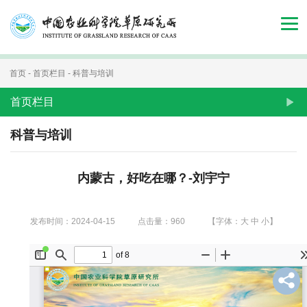
首
页
组
首页
-
首页栏目
-
科普与培训
织
首页栏目
机
科普与培训
构
内蒙古，好吃在哪？-刘宇宁
新
闻
发布时间：2024-04-15
点击量：
960
【字体：
大
中
小
】
动
态
人