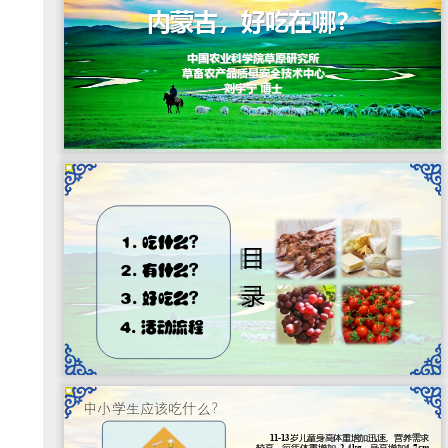
才
队
伍
科
学
研
究
合
作
交
流