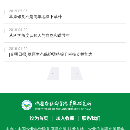
研
2019-05-06
究
草原修复不是简单地撒下草种
生
2019-04-29
从科学角度认知人与自然和谐共生
培
2019-01-29
养
[光明日报]草原生态保护亟待提升科技支撑能力
党
<
>
的
建
设
学
设为首页
∣
加入收藏
∣
联系我们
术
主办：中国农业科学院草原研究所 技术支持：农业信息研究所网络