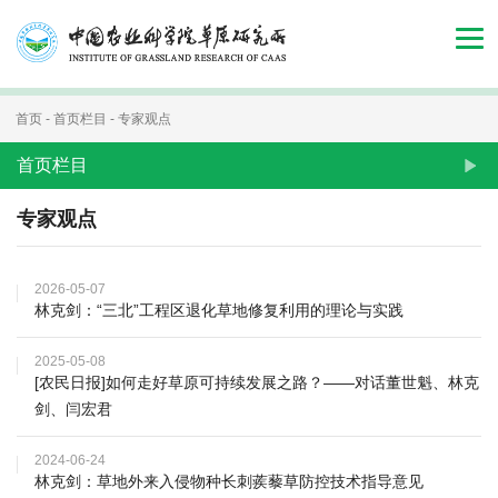
首
页
组
首页
-
首页栏目
-
专家观点
织
首页栏目
机
专家观点
构
2026-05-07
新
林克剑：“三北”工程区退化草地修复利用的理论与实践
闻
2025-05-08
[农民日报]如何走好草原可持续发展之路？——对话董世魁、林克
动
剑、闫宏君
态
2024-06-24
人
林克剑：草地外来入侵物种长刺蒺藜草防控技术指导意见