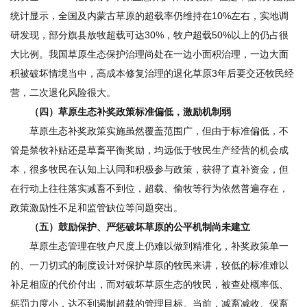
统计显示，全国及内蒙古草原的超载率仍维持在10%左右，实地调
研发现，部分旗县放牧超载可达30%，牧户超载50%以上的仍占很
大比例。我国草原生态保护治理尚处在一边小面积治理，一边大面
积被破坏情境当中，高成本修复治理的退化草原3年后要交还牧民经
营，二次退化风险很大。
（四）草原生态补奖政策标准偏低，激励机制弱
草原生态补奖政策实施虽然覆盖范围广，但由于标准偏低，不
管是禁牧补贴还是草畜平衡奖励，均远低于牧民生产经营的机会成
本，很多牧民在认知上认同和积极参与政策，获得了直补资金，但
在行动上往往落实减畜不到位，超载、偷牧等行为依然普遍存在，
政策激励性不足和监管缺位等问题突出。
（五）鼓励保护、严惩破坏草原的公平机制尚未建立
草原生态管理在牧户尺度上仍难以做到精准化，补奖政策单一
的、一刀切式的制度设计对保护草原的牧民来讲，较低的标准难以
补足相应的代价付出，而对破坏草原生态的牧民，被查处概率低、
惩罚力度小，达不到遏制超载的管理目标。当前，减畜减收、保畜