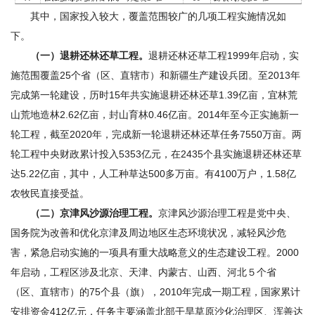
其中，国家投入较大，覆盖范围较广的几项工程实施情况如
下。
（一）退耕还林还草工程。
退耕还林还草工程1999年启动，实
施范围覆盖25个省（区、直辖市）和新疆生产建设兵团。至2013年
完成第一轮建设，历时15年共实施退耕还林还草1.39亿亩，宜林荒
山荒地造林2.62亿亩，封山育林0.46亿亩。2014年至今正实施新一
轮工程，截至2020年，完成新一轮退耕还林还草任务7550万亩。两
轮工程中央财政累计投入5353亿元，在2435个县实施退耕还林还草
达5.22亿亩，其中，人工种草达500多万亩。有4100万户，1.58亿
农牧民直接受益。
（二）京津风沙源治理工程。
京津风沙源治理工程是党中央、
国务院为改善和优化京津及周边地区生态环境状况，减轻风沙危
害，紧急启动实施的一项具有重大战略意义的生态建设工程。2000
年启动，工程区涉及北京、天津、内蒙古、山西、河北５个省
（区、直辖市）的75个县（旗），2010年完成一期工程，国家累计
安排资金412亿元，任务主要涵盖北部干旱草原沙化治理区、浑善达