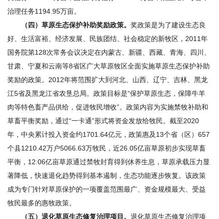
治理任务1194.95万亩。
（四）草原生态保护补助奖励政策。
奖政策是为了建设生态良
好、生活富裕、经济发展、民族团结、社会稳定的新牧区，2011年
国务院第128次常务会议决定在内蒙古、新疆、西藏、青海、四川、
甘肃、宁夏和云南等8省区广大草原牧区全面实施草原生态保护补助
奖励的政策。2012年将范围扩大到河北、山西、辽宁、吉林、黑龙
江5省及黑龙江省农垦总局。政策目标是“保护草原生态，保障牛羊
肉等特色畜产品供给，促进牧民增收”。政策内容为实施禁牧补助和
草畜平衡奖励，通过“一卡通”形式将资金发放给牧民。截至2020
年，中央累计投入资金约1701.64亿元，政策惠及13个省（区）657
个县1210.42万户5066.63万牧民，近26.05亿亩草原初步实现草畜
平衡，12.06亿亩草原通过禁牧封育得到休养生息，草原承载压力显
著降低，快速退化趋势得到基本遏制，生态功能逐步恢复。该政策
成为专门针对草原保护的一项覆盖范围最广、资金规模最大、受益
牧民最多的惠牧政策。
（五）退化草原生态修复治理项目。
退化草原生态修复治理项