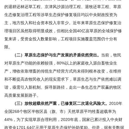
的退耕还林还草工程、京津风沙源治理工程、退牧还草工程、草原
生态修复治理工程等涉草生态保护修复项目均以中央财政投资为
主，地方投入和社会资本投入非常少。近年来草原生态保护修复治
理项目区虽然取得明显成效，但相比全国40亿亩草原的全域保护修
复来讲，受资金投入数量影响，工程项目实施覆盖范围仍十分有
限。
（二）草原生态保护与生产发展的矛盾依然突出。
当前，牧民
对草原生产功能的依赖较强，80%以上的家庭收入源自畜牧业生
产，增收依靠增畜的传统生产经营方式尚未得到根本改变，在维持
和不断提高农牧民收入的现实需求下，草原生态与生产依然难以调
谐，亟需引入新机制、探寻新路径，走出一条生态生产双赢的牧区
高质量发展新路子。
（三）放牧超载依然严重，已修复区二次退化风险大。
2010年
全国268个牧区半牧区县（旗、市）天然草原平均牲畜超载率为
44%，为了实现草原合理利用，2020年底，国家已累计投入中央财
政资金1701.64亿元用于草原生态保护补助奖励。但是，据有关数据