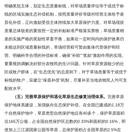
明确奖惩主体，划定生态质量标线，对草场质量评估等于或优于标
线的区域实施生态补偿机制，按照质量评价等级对经营主体给予差
异化补偿，正向激励受偿主体持续加大草原保护力度。对草场现状
质量总体较差的要按照一定的补贴标准严格落实禁牧，草场质量稍
差的实施严格的奖励性草畜平衡，如果在一定时间内的保护效果仍
未能达到区域质量标线的，草场经营权可暂由集体代管保护和经
营。明确科学合理的补偿标准，确保“补助”“奖励”激励作用的实现。
要重视协调解决好部分农牧民的生计问题。针对草原资源较少的社
区或牧户群体，在“生态优先”的总原则下，对于草场质量等于或优于
标线的牧户，应建立“保底补偿”机制，尽量补至当地农牧民人均可支
配收水平。
（五）完善草原保护和退化草原生态修复治理体系。
完善草原
保护地体系建设，加强纵向生态保护补偿。在全国已建成的1.18万
个自然保护地中，草原类型自然保护地仅有40多个，保护草原面积
仅165万公顷，占全国自然保护区总数的0.33%和面积的0.16%，即
使加上三江源国家公园等草原，总保护面积占全国草原的2.5%左