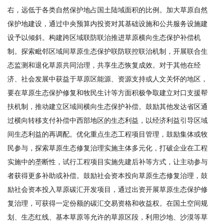
右，远低于各类自然保护地占国土陆域面积的比例。加大草原自然
保护地建设，通过中央预算内投资对其基础设施和公共服务设施建
设予以倾斜。构建跨区域联防联治推进草原横向生态保护补偿机
制。探索毗邻区域间草原生态保护联防联控联治机制，开展联合生
态监测和退化草原共同治理，共享生态恢复成效。对于其他在经
济、社会发展中获益于草原区能源、资源支持或人文关怀的地区，
要在草原生态保护修复和牧民生计等方面积极争取建立对口支援帮
扶机制，推动建立区域间横向生态保护补偿。鼓励其他发达省区通
过横向转移支付补偿中西部地区的生态利益，以经济利益引导区域
间生态利益的再调配。优化重点生态工程项目管理，鼓励集体或牧
民参与，探索草原生态修复治理实施主体多元化，打破企业在工程
实施中的垄断性，试行工程项目实施先建后补等方式，让主动参与
者获得更多补助或补偿。鼓励社会资本投向草原生态修复治理，鼓
励社会资本投入草原碳汇开发项目，通过出资开展草原生态保护修
复治理，可获得一定份额的碳汇交易资格和收益权。在国土空间规
划、生态红线、基本草原等允许的草原区段，利用沙地、沙漠等草