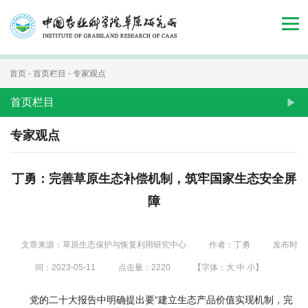
首
页
组
首页
-
首页栏目
-
专家观点
织
首页栏目
机
专家观点
构
丁勇：完善草原生态补偿机制，筑牢国家生态安全屏
新
障
闻
动
文章来源：草原生态保护与恢复利用研究中心
作者：丁勇
发布时
态
间：2023-05-11
点击量：
2220
【字体：
大
中
小
】
人
党的二十大报告中明确提出要“建立生态产品价值实现机制，完