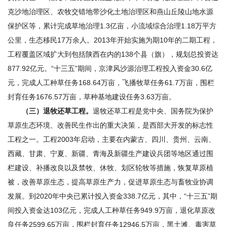
克沙地治理区、农牧交错地带沙化土地治理区和燕山丘陵山地水源
保护区等，累计完成草地治理1.3亿亩，小流域综合治理1.18万平方
公里，生态移民17万余人。2013年开始实施为期10年的二期工程，
工程覆盖区域扩大到包括陕西在内的138个县（旗），规划总投资达
877.92亿元。“十三五”期间，京津风沙源治理工程投入资金30.6亿
元，完成人工种草任务168.64万亩，飞播牧草任务61.7万亩，围栏
封育任务1676.57万亩，草种基地建设任务3.63万亩。
（三）退牧还草工程。
退牧还草工程是党中央、国务院为保护
草原生态环境、改善民生作出的重大决策，是西部大开发的标志性
工程之一。工程2003年启动，主要在内蒙古、四川、贵州、云南、
西藏、甘肃、宁夏、新疆、青海及新疆生产建设兵团等地区通过围
栏建设、补播改良以及禁牧、休牧、划区轮牧等措施，恢复草原植
被，改善草原生态，提高草原生产力，促进草原生态与畜牧业协调
发展。到2020年中央已累计投入资金338.7亿元，其中，“十三五”期
间投入资金达103亿元，完成人工种草任务949.9万亩，退化草原改
良任务2599.65万亩，围栏封育任务12946.5万亩，黑土滩、毒害草