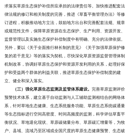
求落实草原生态保护补偿所应承担的法律责任等。加快推进配套法
律法规的修订和相关制度的完善，推进《草畜平衡管理办法》等修
订进程，积极推动地方立法，鼓励地方出台和完善配套法规、规章
或规范性文件，保障草原资源在生态保护、生产利用、资源开发、
监督管理以及实施生态保护补偿制度中有明确、充分的法律依据。
另外，要以《关于全面推行林长制的意见》《关于加强草原保护修
复的若干意见》等的落实为契机，尽快深化草原资源监督管理体制
机制改革，协调好草原生态保护和资源开发利用的关系，处理好保
护和受益两个群体的利益关联，推进草原生态保护补偿制度的建
立、健全和深入落实。
（三）强化草原生态监测及监管体系建设。
完善草原监测评价
预警技术体系，建立基于自动监测与人工辅助监测相结合的网络体
系，针对草地生态健康、生态系统服务功能、草原生态系统碳通量
等生态指标进行空间高密度、时间高频度的监测，科学评估草畜平
衡状况、草地退化现状、草原碳储量分布、草原碳汇增量等，为牧
户、县域、流域乃至区域或全国尺度的草原生态健康预警、生态破