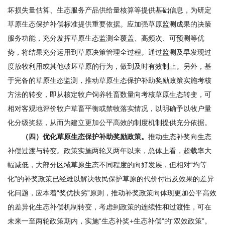
坏损失量估算、生态服务产品供给量核算等提供基础信息，为研定
草原生态保护补偿标准提供重要依据。应加强草原监测成果的决策
服务功能，充分发挥草原生态监测全覆盖、高频次、可预测等优
势，将结果充分运用到草原决策管理全过程。通过监测及早发现过
度放牧利用或其他破坏草原的行为，做到及时有效制止。另外，基
于完备的草原生态监测，推动草原生态保护补助奖励政策实施考核
方法的转变，即从核定牧户饲养牲畜数量向考核草原生态转变，可
相对客观地评价牧户草畜平衡或禁牧落实情况，以明确予以牧户量
化分级奖惩，从而为建立更加公平高效的制度机制提供充分依据。
（四）优化草原生态保护补助奖励政策。
推动生态补奖向生态
补偿过渡与转变。政策实施两轮又两年以来，总体上看，超载率大
幅减低，大部分区域草原生态不同程度的向好发展，但相对“均等
化”的补奖政策已经难以解决牧民保护草原的代价付出及效果的差异
化问题，应本着“奖优扶劣”原则，推动补奖政策向体现更加公平高效
的差异化生态补偿机制转变，考虑到政策的连续性和过渡性，可在
未来一至两轮政策期内，实施“生态补奖+生态补偿”的“双效政策”。