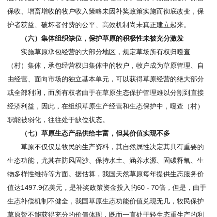
保收、增畜增收的牧户收入策略未因补奖政策实施而彻底改变，保
护者获益、破坏者付费的公平、高效机制尚未真正建立起来。
（六）集体组织缺位，保护草原的积极性未被充分激发
实施草原承包经营的大部分地区，规定草场所有权归嘎查
（村）集体，承包经营权归集体中的牧户，牧户成为草原管理、自
由经营、面向市场的独立基本单元，可以获得草原经营的绝大部分
或全部利润，而所有权者由于在草原生态保护管理难以分割到直接
经济利益，因此，在组织草原生产经营和生态保护中，嘎查（村）
职能被弱化，往往处于缺位状态。
（七）草原生态产品供给丰富，但其价值实现不多
草原不仅仅是牧民的生产资料，其自然属性决定其具有重要的
生态功能，尤其在防风固沙、保持水土、涵养水源、固碳释氧、生
物多样性维持等方面。据估算，我国天然草原每年提供生态服务价
值达1497.9亿美元，是补奖政策资金投入的60 - 70倍，但是，由于
生态补偿机制不健全，我国草原生态功能价值兑现无几，牧民保护
草原暂不能获得充分的价值体现，既而一直处于轻生态重生产的利