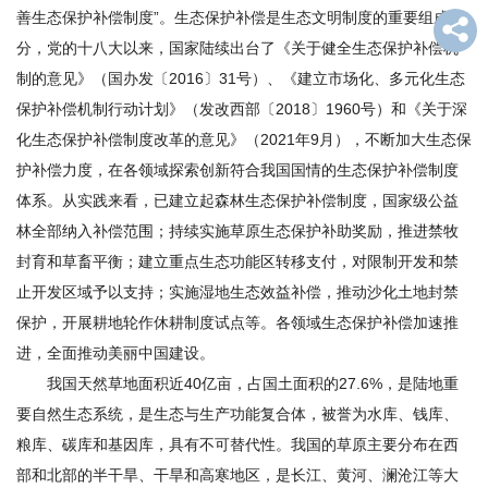
善生态保护补偿制度”。生态保护补偿是生态文明制度的重要组成部
才
分，党的十八大以来，国家陆续出台了《关于健全生态保护补偿机
队
制的意见》（国办发〔2016〕31号）、《建立市场化、多元化生态
保护补偿机制行动计划》（发改西部〔2018〕1960号）和《关于深
伍
化生态保护补偿制度改革的意见》（2021年9月），不断加大生态保
科
护补偿力度，在各领域探索创新符合我国国情的生态保护补偿制度
学
体系。从实践来看，已建立起森林生态保护补偿制度，国家级公益
林全部纳入补偿范围；持续实施草原生态保护补助奖励，推进禁牧
研
封育和草畜平衡；建立重点生态功能区转移支付，对限制开发和禁
究
止开发区域予以支持；实施湿地生态效益补偿，推动沙化土地封禁
保护，开展耕地轮作休耕制度试点等。各领域生态保护补偿加速推
合
进，全面推动美丽中国建设。
作
我国天然草地面积近40亿亩，占国土面积的27.6%，是陆地重
要自然生态系统，是生态与生产功能复合体，被誉为水库、钱库、
交
粮库、碳库和基因库，具有不可替代性。我国的草原主要分布在西
流
部和北部的半干旱、干旱和高寒地区，是长江、黄河、澜沧江等大