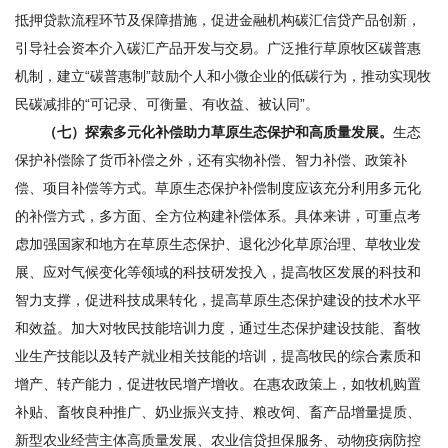
抵押贷款流程环节及保障措施，促进金融机构碳汇信贷产品创新，
引导社会资本介入碳汇产品开发与交易。广泛推行草原牧区碳普惠
机制，建立“碳普惠制”鼓励个人和小微企业的低碳行为，推动实现牧
民碳减排的“可记录、可衡量、有收益、被认同”。
（七）探索多元化补偿助力草原生态保护和高质量发展。
生态
保护补偿除了货币补偿之外，还有实物补偿、智力补偿、政策补
偿、项目补偿等方式。草原生态保护补偿制度应该充分利用多元化
的补偿方式，多方面、全方位构建补偿体系。具体来讲，可重点考
虑加强国家和地方在草原生态保护、退化沙化草原治理、草牧业发
展、应对气候变化等领域的科技研发投入，提高牧区发展的科技和
智力支撑，促进科技成果转化，提高草原生态保护建设的技术水平
和效益。加大对牧民技能培训力度，通过生态保护建设技能、畜牧
业生产技能以及转产就业相关技能的培训，提高牧民的综合素质和
增产、转产能力，促进牧民增产增收。在惠农政策上，如牧机购置
补贴、畜牧良种推广、奶业振兴支持、粮改饲、畜产品增量提质、
新型农业经营主体高质量发展、农业信贷担保服务、动物疫病防控