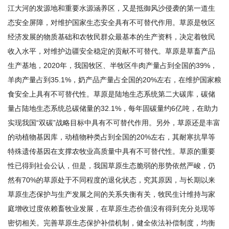
研
江大河的发源地和重要水源涵养区，又是抵御风沙侵袭的第一道生
态安全屏障，对维护国家生态安全具有不可替代作用。草原是牧区
究
经济发展的物质基础和农牧民群众最基本的生产资料，决定着牧民
生
收入水平，对维护边疆安全稳定的贡献不可替代。草原是草畜产品
生产基地，2020年，我国牧区、半牧区牛肉产量占到全国的39%，
培
羊肉产量占到35.1%，奶产品产量占全国的20%左右，在维护国家粮
养
食安全上具有不可替代性。草原是陆地生态系统第二大碳库，碳储
量占陆地生态系统总碳储量的32.1%，每年固碳量约6亿吨，在助力
党
实现我国“双碳”战略目标中具有不可替代作用。另外，草原还是丰富
的
的动植物基因库，动植物种类占到全国的20%左右，其耐寒抗旱等
特殊遗传基因在支撑农牧业高质量中具有不可替代性。草原的重要
建
性已得到社会公认，但是，我国草原生态脆弱的形势依然严峻，仍
设
然有70%的草原处于不同程度的退化状态，究其原因，与长期以来
学
草原生态保护与生产发展之间的关系失衡有关，牧民生计维持与家
庭增收过度依赖畜牧业发展，在草原生态价值没有得到充分兑现等
术
密切相关。完善草原生态保护补偿机制，健全依法补偿制度，均衡