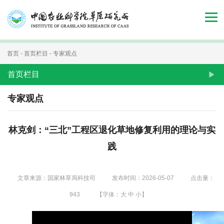
首
页
组
首页
-
首页栏目
-
专家观点
织
首页栏目
机
专家观点
构
林克剑：“三北”工程区退化草地修复利用的理论与实
新
践
闻
动
文章来源：国家林草局科技司
发布时间：2026-05-07
点击量：
态
943
【字体：
大
中
小
】
人