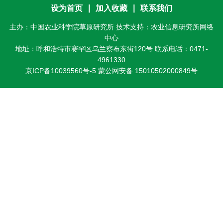
研
设为首页
∣
加入收藏
∣
联系我们
主办：中国农业科学院草原研究所 技术支持：农业信息研究所网络
究
中心
生
地址：呼和浩特市赛罕区乌兰察布东街120号 联系电话：0471-
4961330
培
京ICP备10039560号-5
蒙公网安备 15010502000849号
养
党
的
建
设
学
术