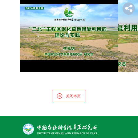
才
队
伍
Play
科
学
Video
研
究
合
关闭本页
作
交
流