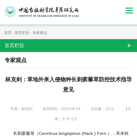
首
页
组
首页
-
首页栏目
-
专家观点
织
首页栏目
机
专家观点
构
林克剑：草地外来入侵物种长刺蒺藜草防控技术指导
新
意见
闻
动
作者：林克剑
发布时间：2024-06-24
点击量：
2222
【字
态
体：
大
中
小
】
人
长刺蒺藜草（Cenchrus longispinus (Hack.) Fern.），禾本科