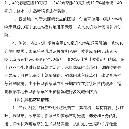
升、4%烟嘧磺隆100毫升、24%烯草酮30毫升或12.5%烯禾啶 140
毫升，兑水30升茎叶喷雾进行防除。
3、撂荒地。对于大面积发生的区域，每亩可使用80毫升5%精
喹禾灵或90毫升10.5%高效氟吡甲禾灵，兑水30升茎叶喷雾进行防
除。
4、路边。在3～5叶期每亩用170毫升48%氟乐灵乳油，兑水40
升茎叶喷雾，因氟乐灵乳油易挥发和光解，喷雾应在阴天或者傍
晚；或者选择5%闲锄乳油80毫升，兑水30升茎叶喷雾进行防除。在
上述不同生境进行除草剂防治时，尽量选择推荐药剂，如防控效果
不显著，可在此基础上剂量翻倍。如选用其它除草剂，建议参考推
荐剂量喷施。由于长刺蒺藜草在生长期内存在持续出苗的现象，需
要根据本地长刺蒺藜草的出苗情况进行多次施药防治。
（四）其他防除措施
1、替代防控。种植替代性植物菊芋、紫穗槐、紫花苜蓿、沙打
旺、披碱草、冰草等，影响长刺蒺藜草对光照、养分和水分的利
用，抑制长刺蒺藜草的生长及结实量，从而减少土壤种子库储量，