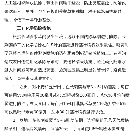
人工连根铲除或拔除，带出田间晒干烧毁，防止繁殖蔓延，防治效
果达85%。另外，也可在长刺蒺藜草抽穗期，种子成熟前拔穗处
理，降低下一年种源基数。
（三）化学防除措施
根据长刺蒺藜草的发生生境，选取不同的除草剂进行防除。长
刺蒺藜草的化学防除在3~5叶的苗期进行茎叶喷雾效果最佳。喷雾时
要选择合适的条件避免喷施的药剂飘移到邻近敏感植物上。在河沟
边或农田边使用化学除草剂时，要选择晴天喷施，避免药剂随雨水
进入田间或河流而造成药害。施药区应插上明显的警示牌，避免造
成人、畜中毒或其他意外。
1、农田。对小麦和玉米田，在长刺蒺藜草3～5叶幼苗期，每亩
可使用5%精喹禾灵80毫升或4%烟嘧磺隆100毫升，兑水30升均匀喷
雾进行防治；在大豆田，每亩用15%精吡氟禾草灵110毫升或0.5%
高效氟吡甲禾灵90毫升，兑水30 升茎叶喷雾进行防治。
2、草地。在长刺蒺藜草3～5叶幼苗期，选择晴朗无风天气喷施
除草剂，连续两次喷药，间隔20天，每亩可使用5%精喹禾灵80毫