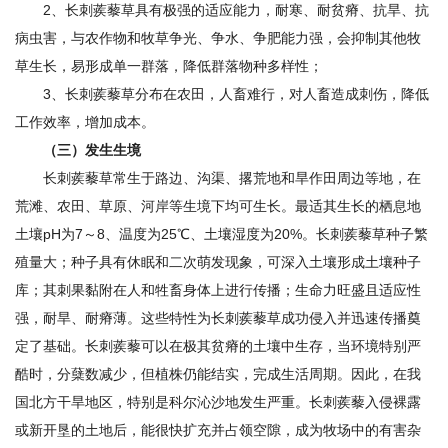
2、长刺蒺藜草具有极强的适应能力，耐寒、耐贫瘠、抗旱、抗
病虫害，与农作物和牧草争光、争水、争肥能力强，会抑制其他牧
草生长，易形成单一群落，降低群落物种多样性；
3、长刺蒺藜草分布在农田，人畜难行，对人畜造成刺伤，降低
工作效率，增加成本。
（三）发生生境
长刺蒺藜草常生于路边、沟渠、撂荒地和旱作田周边等地，在
荒滩、农田、草原、河岸等生境下均可生长。最适其生长的栖息地
土壤pH为7～8、温度为25℃、土壤湿度为20%。长刺蒺藜草种子繁
殖量大；种子具有休眠和二次萌发现象，可深入土壤形成土壤种子
库；其刺果黏附在人和牲畜身体上进行传播；生命力旺盛且适应性
强，耐旱、耐瘠薄。这些特性为长刺蒺藜草成功侵入并迅速传播奠
定了基础。长刺蒺藜可以在极其贫瘠的土壤中生存，当环境特别严
酷时，分蘖数减少，但植株仍能结实，完成生活周期。因此，在我
国北方干旱地区，特别是科尔沁沙地发生严重。长刺蒺藜入侵裸露
或新开垦的土地后，能很快扩充并占领空隙，成为牧场中的有害杂