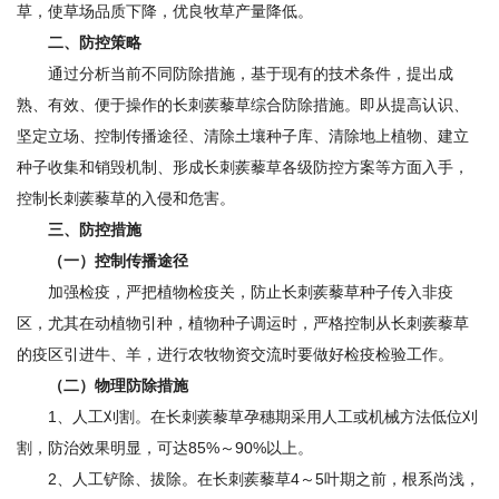
草，使草场品质下降，优良牧草产量降低。
二、防控策略
通过分析当前不同防除措施，基于现有的技术条件，提出成
熟、有效、便于操作的长刺蒺藜草综合防除措施。即从提高认识、
坚定立场、控制传播途径、清除土壤种子库、清除地上植物、建立
种子收集和销毁机制、形成长刺蒺藜草各级防控方案等方面入手，
控制长刺蒺藜草的入侵和危害。
三、防控措施
（一）控制传播途径
加强检疫，严把植物检疫关，防止长刺蒺藜草种子传入非疫
区，尤其在动植物引种，植物种子调运时，严格控制从长刺蒺藜草
的疫区引进牛、羊，进行农牧物资交流时要做好检疫检验工作。
（二）物理防除措施
1、人工刈割。在长刺蒺藜草孕穗期采用人工或机械方法低位刈
割，防治效果明显，可达85%～90%以上。
2、人工铲除、拔除。在长刺蒺藜草4～5叶期之前，根系尚浅，