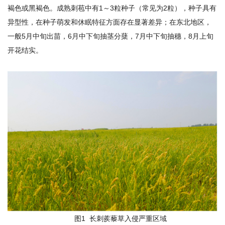
研
褐色或黑褐色。成熟刺苞中有1～3粒种子（常见为2粒），种子具有
异型性，在种子萌发和休眠特征方面存在显著差异；在东北地区，
究
一般5月中旬出苗，6月中下旬抽茎分蘖，7月中下旬抽穗，8月上旬
生
开花结实。
培
养
党
的
建
设
学
术
图1 长刺蒺藜草入侵严重区域