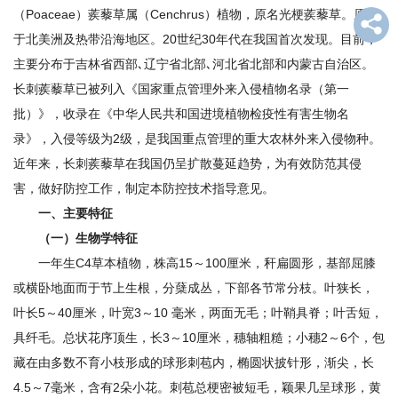
（Poaceae）蒺藜草属（Cenchrus）植物，原名光梗蒺藜草。原产
才
于北美洲及热带沿海地区。20世纪30年代在我国首次发现。目前，
队
主要分布于吉林省西部､辽宁省北部､河北省北部和内蒙古自治区。
长刺蒺藜草已被列入《国家重点管理外来入侵植物名录（第一
伍
批）》，收录在《中华人民共和国进境植物检疫性有害生物名
科
录》，入侵等级为2级，是我国重点管理的重大农林外来入侵物种。
学
近年来，长刺蒺藜草在我国仍呈扩散蔓延趋势，为有效防范其侵
害，做好防控工作，制定本防控技术指导意见。
研
一、主要特征
究
（一）生物学特征
一年生C4草本植物，株高15～100厘米，秆扁圆形，基部屈膝
合
或横卧地面而于节上生根，分蘖成丛，下部各节常分枝。叶狭长，
作
叶长5～40厘米，叶宽3～10 毫米，两面无毛；叶鞘具脊；叶舌短，
具纤毛。总状花序顶生，长3～10厘米，穗轴粗糙；小穗2～6个，包
交
藏在由多数不育小枝形成的球形刺苞内，椭圆状披针形，渐尖，长
流
4.5～7毫米，含有2朵小花。刺苞总梗密被短毛，颖果几呈球形，黄