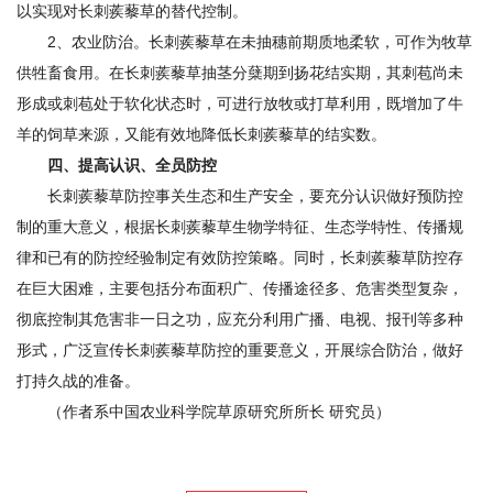
以实现对长刺蒺藜草的替代控制。
2、农业防治。长刺蒺藜草在未抽穗前期质地柔软，可作为牧草
供牲畜食用。在长刺蒺藜草抽茎分蘖期到扬花结实期，其刺苞尚未
形成或刺苞处于软化状态时，可进行放牧或打草利用，既增加了牛
羊的饲草来源，又能有效地降低长刺蒺藜草的结实数。
四、提高认识、全员防控
长刺蒺藜草防控事关生态和生产安全，要充分认识做好预防控
制的重大意义，根据长刺蒺藜草生物学特征、生态学特性、传播规
律和已有的防控经验制定有效防控策略。同时，长刺蒺藜草防控存
在巨大困难，主要包括分布面积广、传播途径多、危害类型复杂，
彻底控制其危害非一日之功，应充分利用广播、电视、报刊等多种
形式，广泛宣传长刺蒺藜草防控的重要意义，开展综合防治，做好
打持久战的准备。
（作者系中国农业科学院草原研究所所长 研究员）