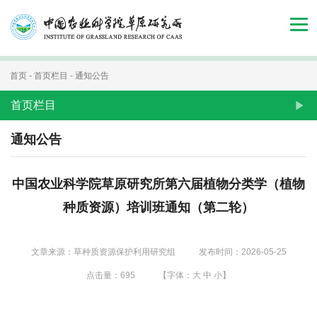
首
页
组
首页
-
首页栏目
-
通知公告
织
首页栏目
机
通知公告
构
中国农业科学院草原研究所第六届植物分类学（植物
新
种质资源）培训班通知（第二轮）
闻
动
文章来源：草种质资源保护利用研究组
发布时间：2026-05-25
态
点击量：
695
【字体：
大
中
小
】
人