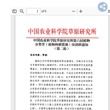
才
队
伍
科
学
研
究
合
作
交
流