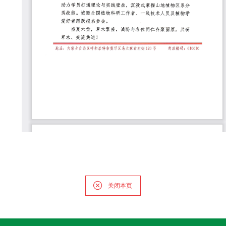
研
究
生
培
养
党
的
建
设
关闭本页
学
术