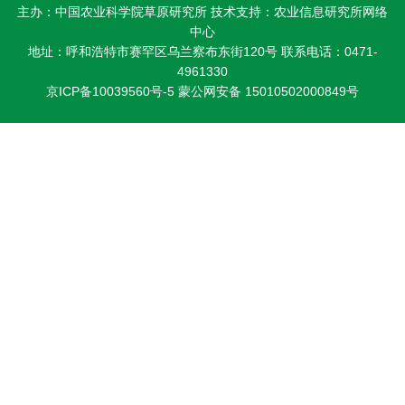
主办：中国农业科学院草原研究所 技术支持：农业信息研究所网络
研
中心
究
地址：呼和浩特市赛罕区乌兰察布东街120号 联系电话：0471-
4961330
生
京ICP备10039560号-5
蒙公网安备 15010502000849号
培
养
党
的
建
设
学
术