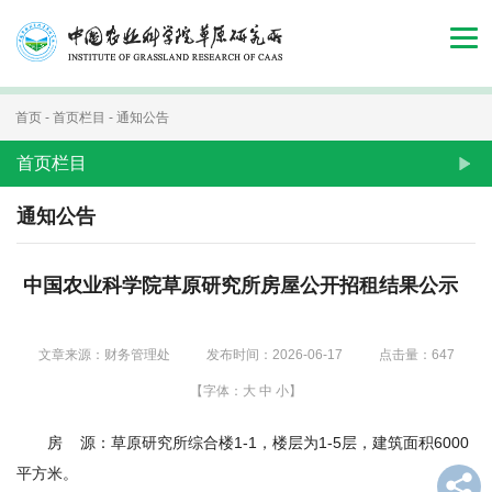
首
页
组
首页
-
首页栏目
-
通知公告
织
首页栏目
机
通知公告
构
中国农业科学院草原研究所房屋公开招租结果公示
新
闻
文章来源：财务管理处
发布时间：2026-06-17
点击量：
647
动
【字体：
大
中
小
】
态
房 源：草原研究所综合楼1-1，楼层为1-5层，建筑面积6000
人
平方米。