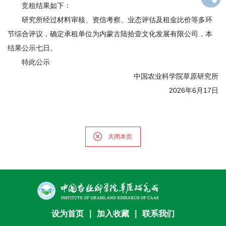
竞租结果如下：
才
研究所经过材料审核、资信考察、业态评估及租金比价等多环
队
节综合评议，确定承租单位为内蒙古陆拾壹文化发展有限公司，本
结果公示七日。
伍
特此公示
科
中国农业科学院草原研究所
2026年6月17日
学
研
究
关闭本页
合
作
交
设为首页
∣
加入收藏
∣
联系我们
流